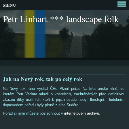
MENU
Petr Linhart *** landscape folk
Jak na Nový rok, tak po celý rok
Na Nový rok ráno vysílal ČRo Plzeň pořad Na křesťanské vlně, ve
kterém Petr Vaďura mluvil o kostelech, zachráněných před definitivní
zkázou díky úsilí lidí, kteří k jejich osudu nebyli lhostejní. Hudebním
doprovodem pořadu byly písně z alba Sudéta.
Pořad si nyní můžete poslechnout v
internetovém archivu
.