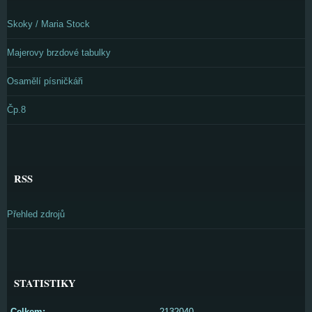
Skoky / Maria Stock
Majerovy brzdové tabulky
Osamělí písničkáři
Čp.8
RSS
Přehled zdrojů
STATISTIKY
Celkem:
2132040