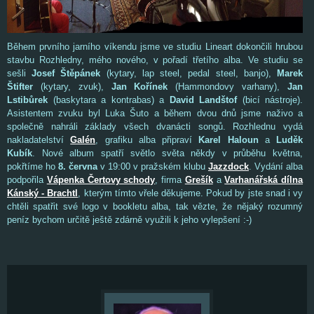
Během prvního jarního víkendu jsme ve studiu Lineart dokončili hrubou
stavbu Rozhledny, mého nového, v pořadí třetího alba. Ve studiu se
sešli
Josef Štěpánek
(kytary, lap steel, pedal steel, banjo),
Marek
Štifter
(kytary, zvuk),
Jan Kořínek
(Hammondovy varhany),
Jan
Lstibůrek
(baskytara a kontrabas) a
David Landštof
(bicí nástroje).
Asistentem zvuku byl Luka Šuto a během dvou dnů jsme naživo a
společně nahráli základy všech dvanácti songů. Rozhlednu vydá
nakladatelství
Galén
, grafiku alba připraví
Karel Haloun
a
Luděk
Kubík
. Nové album spatří světlo světa někdy v průběhu května,
pokřtíme ho
8. června
v 19:00 v pražském klubu
Jazzdock
. Vydání alba
podpořila
Vápenka Čertovy schody
, firma
Grešík
a
Varhanářská dílna
Kánský - Brachtl
, kterým tímto vřele děkujeme. Pokud by jste snad i vy
chtěli spatřit své logo v bookletu alba, tak vězte, že nějaký rozumný
peníz bychom určitě ještě zdárně využili k jeho vylepšení :-)