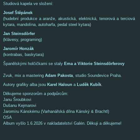
Studiová kapela ve složení:
Josef Štěpánek
(hudební produkce a aranže, akustická, elektrická, tenorová a terciová
kytara, mandolína, autoharfa, pedal steel kytara)
Jan Steinsdörfer
(klávesy, programing)
Jaromír Honzák
(kontrabas, baskytara)
Španělskými holčičkami se staly
Ema a Viktorie Steinsdörferovy
Zvuk, mix a mastering
Adam Pakosta
, studio Soundevice Praha.
Autory grafiky alba jsou
Karel Haloun
a
Luděk Kubík
.
Děkujeme sponzorům a podpůrcům:
Janu Šroubkovi
Dušanu Kejmarovi
Jaromíru Kánskému (Varhanářská dílna Kánský & Brachtl)
OSA
Album vyšlo 1.6.2026 v nakladatelství Galén. Děkuji a děkujeme!