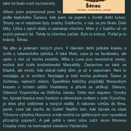
také ho budu vozit na koncerty.
Album jsem pojmenoval jsem ho
podle teplického Šanova, kde jsem se poprvé v životě dotkl kytary.
Struny na ní natažené byly značky Goldfuchs, u nás se jim říkalo Zlaté
lišky. Liška z jejich obalu si pamatuje všechno. Mám jí v šuplíku už od
svých patnácti let. Tehdy to všechno začalo. Bylo to krásný. Pořád je to
krásný. Šénau.
Na albu je jedenáct nových písní. V dávném dešti potkáte krásku a
zvíře u lubeneckého rybníka. A také Marii, zase je na facebooku, ale
spolu s ním už trochu zestárla. Mlha a Luna jsou nerozlučné sestry,
možná dvě tváře krušnohorské Marzebilly. Zastavíme se také na
Kladně, ale místo, kde stával rodný dům, je už k nepoznání. Není to
nostalgie, je to smíření. Nostalgie je totiž mrcha prolhaná. Šanov je
Schönau, nejhezčí město. Španělské holčičky projíždějí Moravským
krasem v tichém oddílu Vindobony a přísně se okřikují: Silencio,
Silencio! Vzpomínka na Oldřicha Janotu: Tohle není requiem. Vysoký
les, bývalá hranice mezi českým a německým světem v srdci Vysočiny,
je dnes plný sněženek a nových nadějí. A nakonec vzhůru do Brna,
jasně, zase tak trochu do Sudet! Nejdřív tam, kde bývala na staré
Tišnovce výhybna Husovice a kde možná za úplňkových nocí vysedává
přízračný výpravčí. A pak ještě v ranní mlze zažít skoro filmovou
Cosplay story na tramvajové zastávce Václavská.