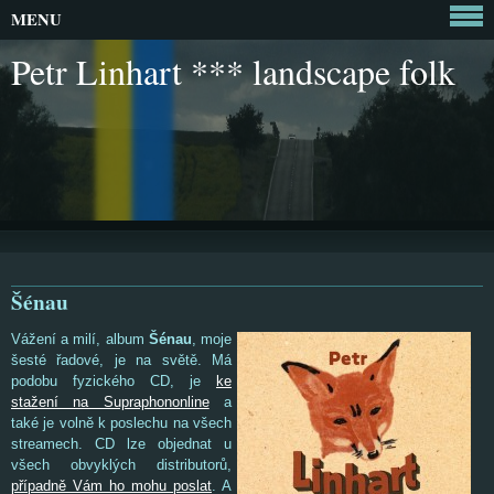
MENU
Petr Linhart *** landscape folk
Šénau
Vážení a milí, album
Šénau
, moje
šesté řadové, je na světě. Má
podobu fyzického CD, je
ke
stažení na Supraphononline
a
také je volně k poslechu na všech
streamech. CD lze objednat u
všech obvyklých distributorů,
případně Vám ho mohu poslat
. A