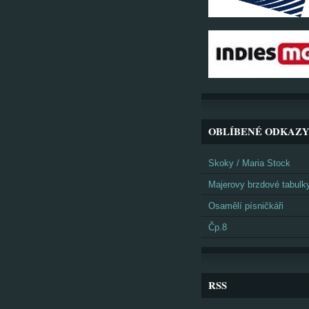
OBLÍBENÉ ODKAZ
Skoky / Maria Stock
Majerovy brzdové tabulk
Osamělí písničkáři
Čp.8
RSS