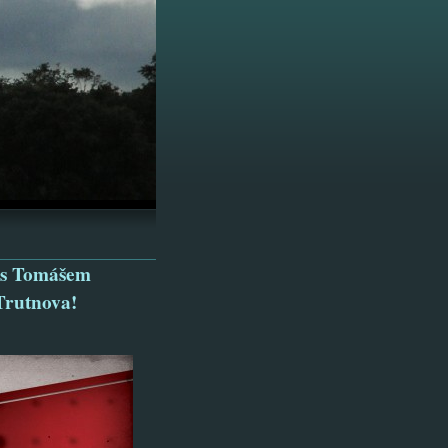
s s Tomášem
Trutnova!