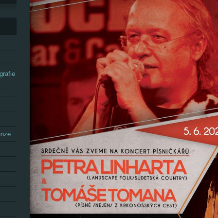
grafie
enze