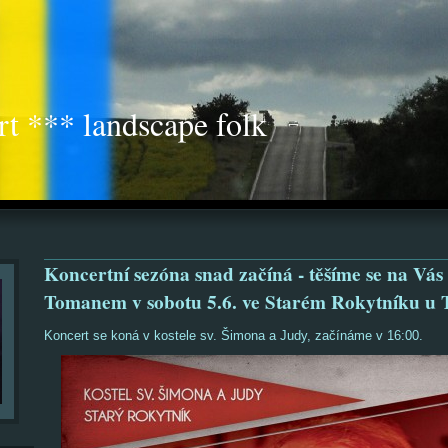
rt *** landscape folk
Koncertní sezóna snad začíná - těšíme se na Vá
Tomanem v sobotu 5.6. ve Starém Rokytníku u 
Koncert se koná v kostele sv. Šimona a Judy, začínáme v 16:00.