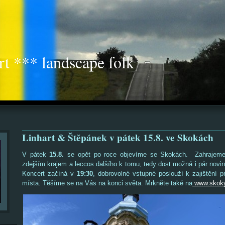
rt *** landscape folk
Linhart & Štěpánek v pátek 15.8. ve Skokách
V pátek
15.8.
se opět po roce objevíme se Skokách. Zahrajeme 
zdejším krajem a leccos dalšího k tomu, tedy dost možná i pár novin
Koncert začíná v
19:30
, dobrovolné vstupné poslouží k zajištění 
místa. Těšíme se na Vás na konci světa. Mrkněte také na
www.skoky