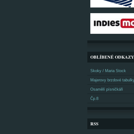
OBLÍBENÉ ODKAZ
Skoky / Maria Stock
Majerovy brzdové tabulk
Osamělí písničkáři
Čp.8
RSS