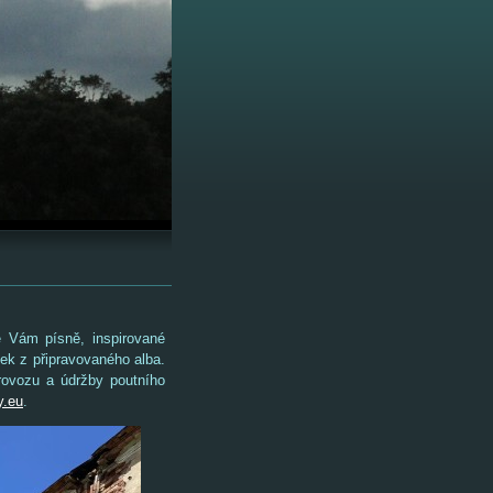
Vám písně, inspirované
ek z připravovaného alba.
provozu a údržby poutního
.eu
.