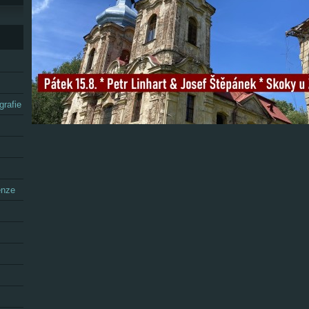
grafie
enze