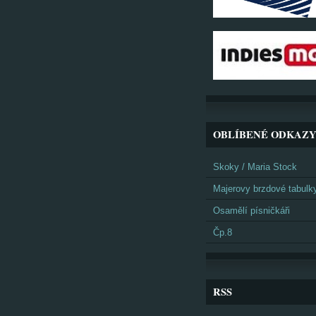
OBLÍBENÉ ODKAZ
Skoky / Maria Stock
Majerovy brzdové tabulk
Osamělí písničkáři
Čp.8
RSS