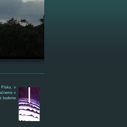
 Písku, v
Začneme v
at budeme