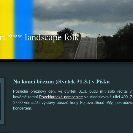
rt *** landscape folk
Na konci března (čtvrtek 31.3.) v Písku
Poslední březnový den, ve čtvrtek 31.3. budu mít sólo recitál v
kavárně tamní
Psychiatrické nemocnice
ve Vladislavově ulici 490. 
17:00 vernisáží výstavy obrazů Ireny Fejtové
Slepé úhly,
pokračov
koncertem.