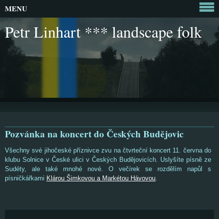
MENU
Petr Linhart *** landscape folk
Pozvánka na koncert do Českých Budějovic
Všechny své jihočeské příznivce zvu na čtvrteční koncert 11. června do
klubu Solnice v České ulici v Českých Budějovicích. Uslyšíte písně ze
Sudéty, ale také mnohé nové. O večírek se rozdělím napůl s
písničkářkami
Klárou Šimkovou a Markétou Hávovou
.