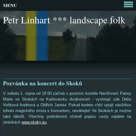
MENU
Petr Linhart *** landscape folk
Pozvánka na koncert do Skoků
V sobotu 1. srpna od 18.00 začíná v poutním kostele Navštívení Panny
Marie ve Skokách na Karlovarsku dvojkoncert - vystoupí zde Dáša
Voňková Andrtová a Oldřich Janota. Pokud budete chtít spojit návštěvu
tohoto magického místa s koncertem, neváhejte! Ve Skokách je možno
také tábořit. Všechny podrobnosti včetně popisu cesty najdete na
stránkách
www.skoky.eu
.
.