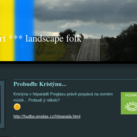
rt *** landscape folk
Probuďte Kristýnu...
Kristýna v hitparádě Proglasu právě pospává na osmém
místě... Probudí jí někdo?
http://hudba.proglas.cz/hitparada.html