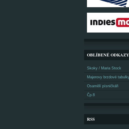
OBLÍBENÉ ODKAZ
Skoky / Maria Stock
Majerovy brzdové tabulk
Osamělí písničkáři
Čp.8
RSS