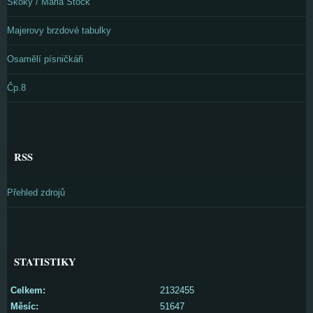
Skoky / Maria Stock
Majerovy brzdové tabulky
Osamělí písničkáři
Čp.8
RSS
Přehled zdrojů
STATISTIKY
Celkem:
2132455
Měsíc:
51647