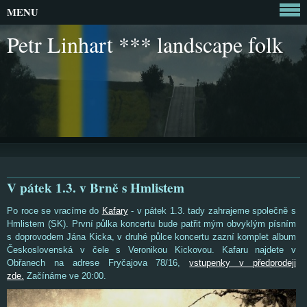
MENU
Petr Linhart *** landscape folk
V pátek 1.3. v Brně s Hmlistem
Po roce se vracíme do
Kafary
- v pátek 1.3. tady zahrajeme společně s
Hmlistem (SK). První půlka koncertu bude patřit mým obvyklým písním
s doprovodem Jána Kicka, v druhé půlce koncertu zazní komplet album
Československá v čele s Veronikou Kickovou. Kafaru najdete v
Obřanech na adrese Fryčajova 78/16,
vstupenky v předprodeji
zde.
Začínáme ve 20:00.