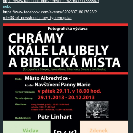
https://www.facebook.com/#!/events/427641777368867/
nebo
https://www.facebook.com/events/620280718017623/?
ref=3&ref_newsfeed_story_type=regular