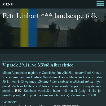
MENU
Petr Linhart *** landscape folk
V pátek 29.11. ve Městě Albrechtice
Město Albrechtice najdete v Osoblažském výběžku, severně od Krnova.
V krásném tamním kostele Navštívení Panny Marie se koná v pátek
29.11. vernisáž výstavy
Chrámy krále Lalibely a biblická místa
mých
přátel Václava Müllera a Zdenka Svánovského a jejich fotografického
projektu
B4K
. Součástí vernisáže bude můj recitál (tedy nikoliv jen
několik písní, jak to jinak na vernisážích bývá :-). Začínáme v 18:00.
Facebook: