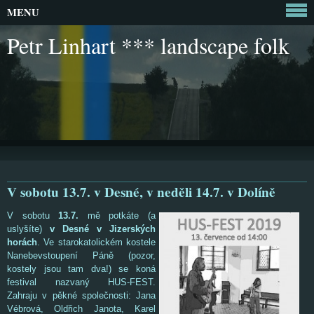
MENU
Petr Linhart *** landscape folk
V sobotu 13.7. v Desné, v neděli 14.7. v Dolíně
V sobotu
13.7.
mě potkáte (a
uslyšíte)
v Desné v Jizerských
horách
. Ve starokatolickém kostele
Nanebevstoupení Páně (pozor,
kostely jsou tam dva!) se koná
festival nazvaný HUS-FEST.
Zahraju v pěkné společnosti: Jana
Vébrová, Oldřich Janota, Karel