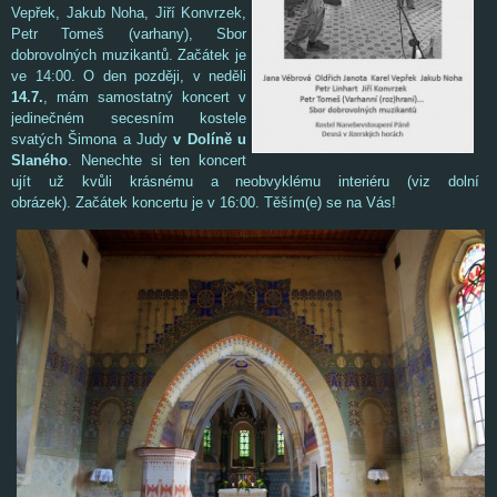
Vepřek, Jakub Noha, Jiří Konvrzek,
Petr Tomeš (varhany), Sbor
dobrovolných muzikantů. Začátek je
ve 14:00. O den později, v neděli
14.7.
, mám samostatný koncert v
jedinečném secesním kostele
svatých Šimona a Judy
v Dolíně u
Slaného
. Nenechte si ten koncert
ujít už kvůli krásnému a neobvyklému interiéru (viz dolní
obrázek). Začátek koncertu je v 16:00. Těším(e) se na Vás!