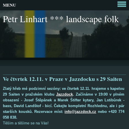
MENU
Petr Linhart *** landscape folk
Ve čtvrtek 12.11. v Praze v Jazzdocku s 29 Saiten
Zlatý hřeb mé podzimní sezóny: ve čtvrtek 12.11. hrajeme s kapelou
29 Saiten v pražském klubu
Jazzdock
. Začínáme v 19:00 v plném
obsazení - Josef Štěpánek a Marek Štifter kytary, Jan Lstibůrek -
bass, David Landštof - bicí. Čekejte kompletní Rozhlednu, ale i pár
starších kousků. Rezervace míst:
info@jazzdock.cz
nebo +420 774
058 838.
Těším a těšíme se na Vás!