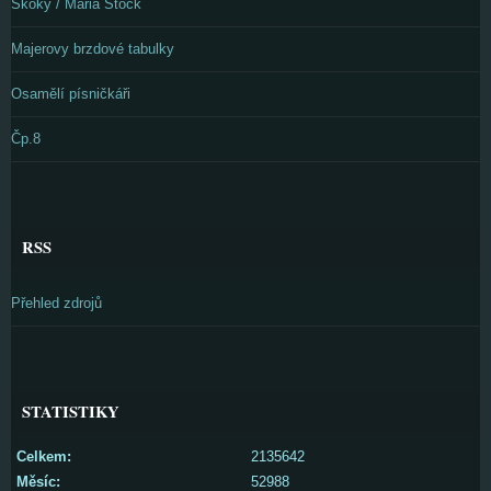
Skoky / Maria Stock
Majerovy brzdové tabulky
Osamělí písničkáři
Čp.8
RSS
Přehled zdrojů
STATISTIKY
Celkem:
2135642
Měsíc:
52988