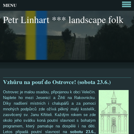
MENU
Petr Linhart *** landscape folk
Vzhůru na pouť do Ostrovce! (sobota 23.6.)
Ostrovec je malou osadou, připojenou k obci Velečín.
Najdete ho mezi Jesenicí a Žihlí na Rakovnicku.
Díky nadšení místních i chalupářů a za pomoci
mnohých podpůrců zde ožívá pěkný malý kostelík,
zasvěcený sv. Janu Křtiteli. Každým rokem se zde
okolo jeho svátku koná poutní slavnost s bohatým
programem, který pamatuje na dospělé i na děti.
Letos připadá poutní slavnost na
sobotu 23.6.,