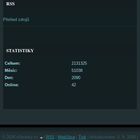
RSS
Přehled zdrojů
STATISTIKY
Celkem:
2131325
Měsíc:
51038
Den:
2090
Online:
42
© 2026 eStránky.cz
|
RSS
|
WebSlice
|
Tisk
|
Aktualizováno: 5. 8. 2026
|