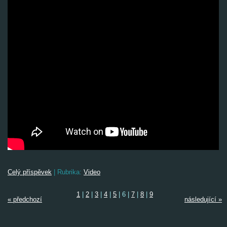
Celý příspěvek
|
Rubrika:
Video
1
|
2
|
3
|
4
|
5
|
6
|
7
|
8
|
9
« předchozí
následující »