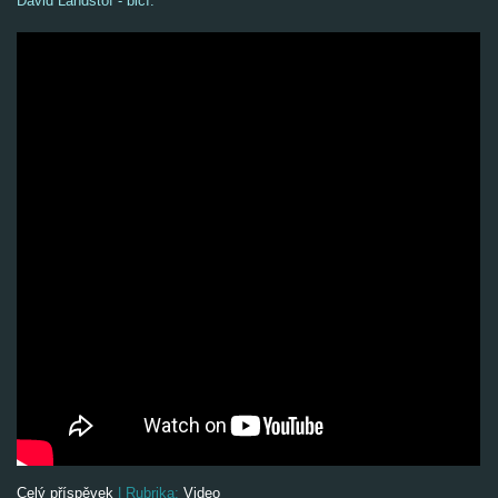
David Landštof - bicí.
Celý příspěvek
|
Rubrika:
Video