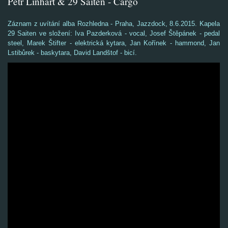
Petr Linhart & 29 Saiten - Cargo
Záznam z uvítání alba Rozhledna - Praha, Jazzdock, 8.6.2015. Kapela
29 Saiten ve složení: Iva Pazderková - vocal, Josef Štěpánek - pedal
steel, Marek Štifter - elektrická kytara, Jan Kořínek - hammond, Jan
Lstibůrek - baskytara, David Landštof - bicí.