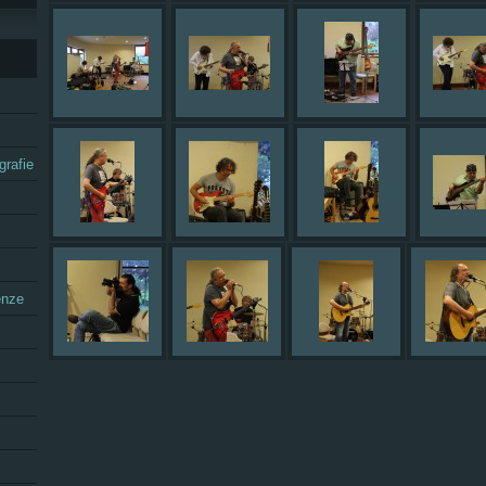
grafie
enze