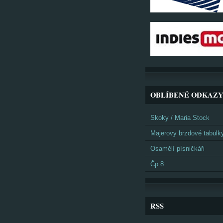
OBLÍBENÉ ODKAZ
Skoky / Maria Stock
Majerovy brzdové tabulk
Osamělí písničkáři
Čp.8
RSS