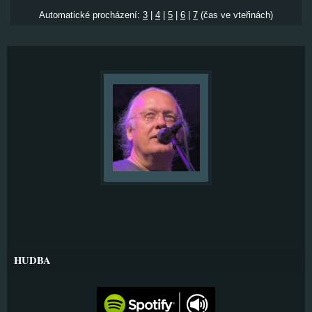
Automatické procházení:
3
|
4
|
5
|
6
|
7
(čas ve vteřinách)
HUDBA