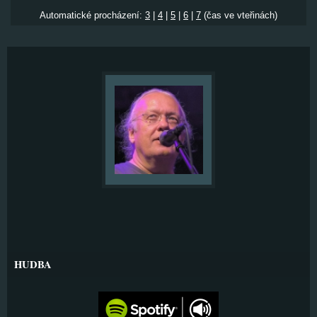
Automatické procházení:
3
|
4
|
5
|
6
|
7
(čas ve vteřinách)
HUDBA