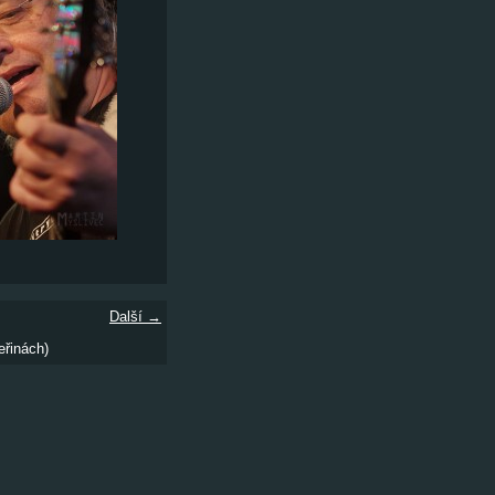
Další →
eřinách)