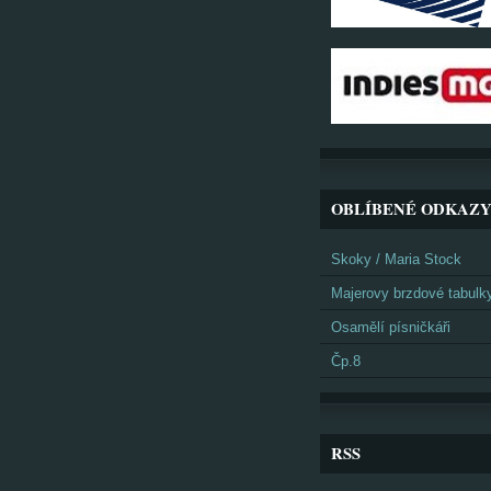
OBLÍBENÉ ODKAZ
Skoky / Maria Stock
Majerovy brzdové tabulk
Osamělí písničkáři
Čp.8
RSS