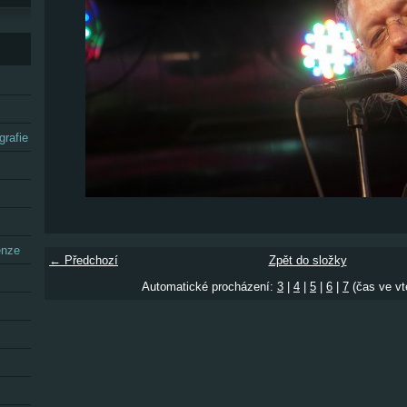
grafie
enze
← Předchozí
Zpět do složky
Automatické procházení:
3
|
4
|
5
|
6
|
7
(čas ve vt