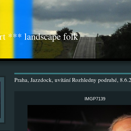
rt *** landscape folk
Praha, Jazzdock, uvítání Rozhledny podruhé, 8.6.
IMGP7139