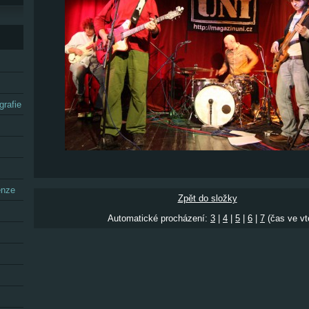
grafie
enze
Zpět do složky
Automatické procházení:
3
|
4
|
5
|
6
|
7
(čas ve vt