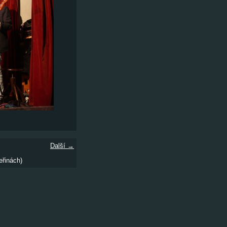
Další →
eřinách)