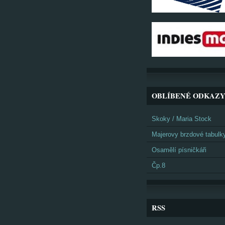
OBLÍBENÉ ODKAZ
Skoky / Maria Stock
Majerovy brzdové tabulk
Osamělí písničkáři
Čp.8
RSS