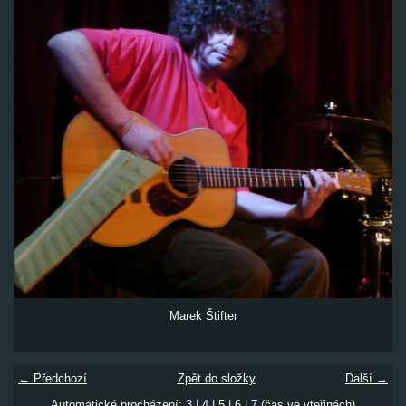
Marek Štifter
← Předchozí
Zpět do složky
Další →
Automatické procházení:
3
|
4
|
5
|
6
|
7
(čas ve vteřinách)