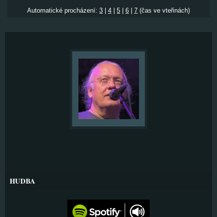
Automatické procházení:
3
|
4
|
5
|
6
|
7
(čas ve vteřinách)
HUDBA