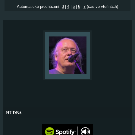
Automatické procházení:
3
|
4
|
5
|
6
|
7
(čas ve vteřinách)
HUDBA