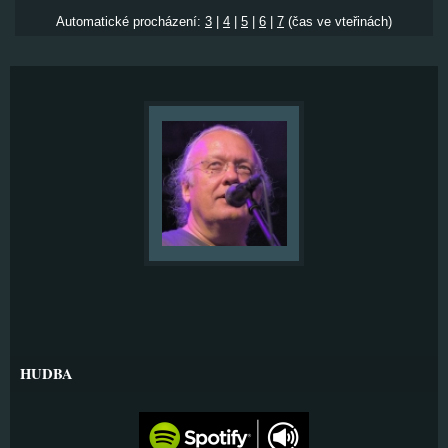
Automatické procházení:
3
|
4
|
5
|
6
|
7
(čas ve vteřinách)
HUDBA