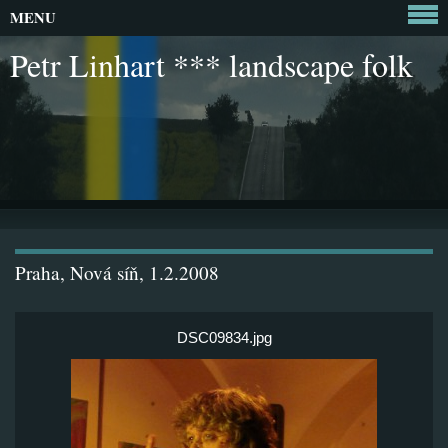
MENU
Petr Linhart *** landscape folk
Praha, Nová síň, 1.2.2008
DSC09834.jpg