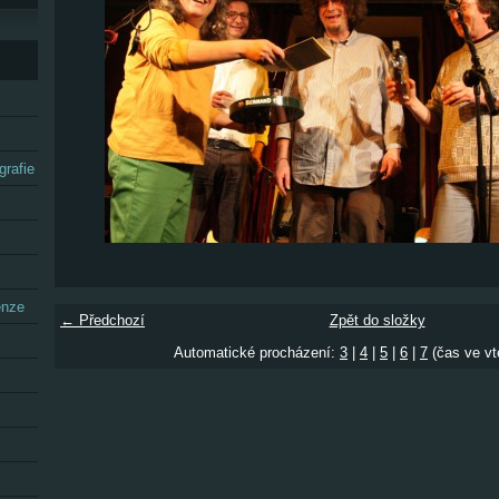
grafie
enze
← Předchozí
Zpět do složky
Automatické procházení:
3
|
4
|
5
|
6
|
7
(čas ve vt