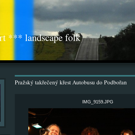
rt *** landscape folk
Pražský takřečený křest Autobusu do Podbořan
IMG_9159.JPG