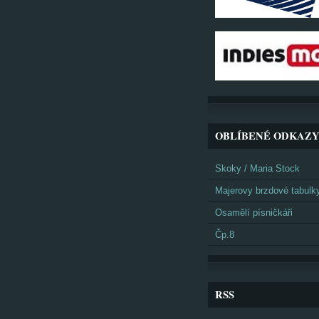
OBLÍBENÉ ODKAZ
Skoky / Maria Stock
Majerovy brzdové tabulk
Osamělí písničkáři
Čp.8
RSS