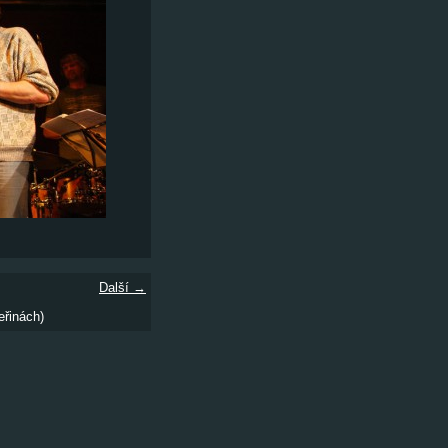
Další →
eřinách)