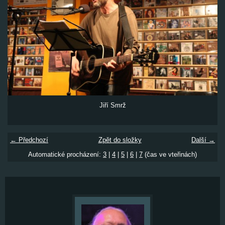
Jiří Smrž
← Předchozí
Zpět do složky
Další →
Automatické procházení:
3
|
4
|
5
|
6
|
7
(čas ve vteřinách)