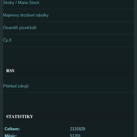
Skoky / Maria Stock
Majerovy brzdové tabulky
Osamělí písničkáři
Čp.8
RSS
Přehled zdrojů
STATISTIKY
Celkem:
2131829
Měsíc:
51201