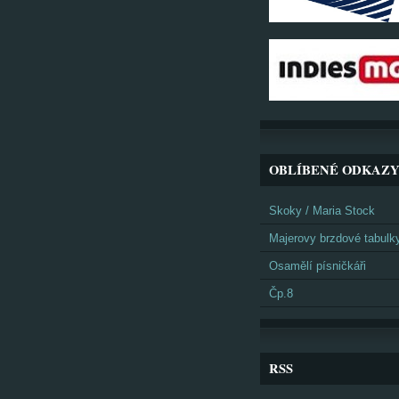
OBLÍBENÉ ODKAZ
Skoky / Maria Stock
Majerovy brzdové tabulk
Osamělí písničkáři
Čp.8
RSS