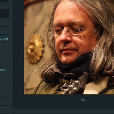
grafie
enze
PL