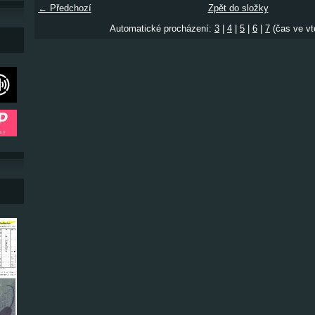
← Předchozí
Zpět do složky
Automatické procházení:
3
|
4
|
5
|
6
|
7
(čas ve vt