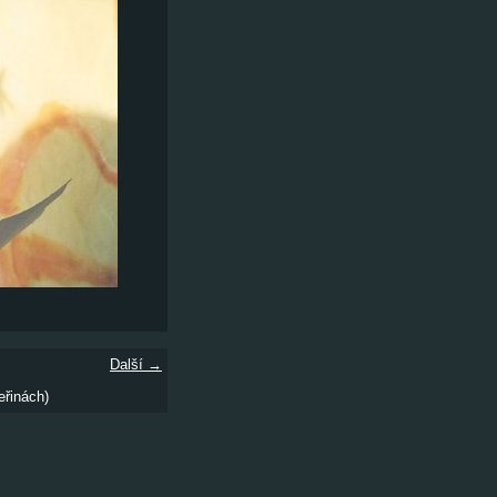
Další →
eřinách)