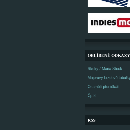
OBLÍBENÉ ODKAZ
Skoky / Maria Stock
Majerovy brzdové tabulk
Osamělí písničkáři
Čp.8
RSS