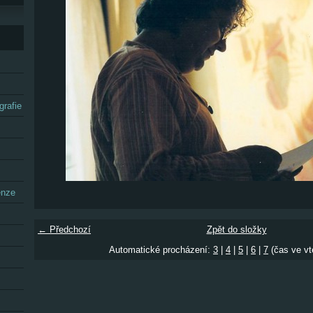
grafie
enze
← Předchozí
Zpět do složky
Automatické procházení:
3
|
4
|
5
|
6
|
7
(čas ve vt