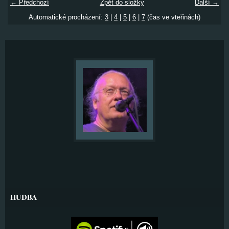
← Předchozí
Zpět do složky
Další →
Automatické procházení:
3
|
4
|
5
|
6
|
7
(čas ve vteřinách)
HUDBA