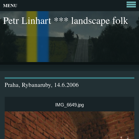
MENU
Petr Linhart *** landscape folk
Praha, Rybanaruby, 14.6.2006
IMG_6649.jpg