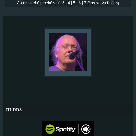
Automatické procházení:
3
|
4
|
5
|
6
|
7
(čas ve vteřinách)
HUDBA