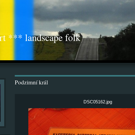
rt *** landscape folk
Podzimní král
DSC05162.jpg