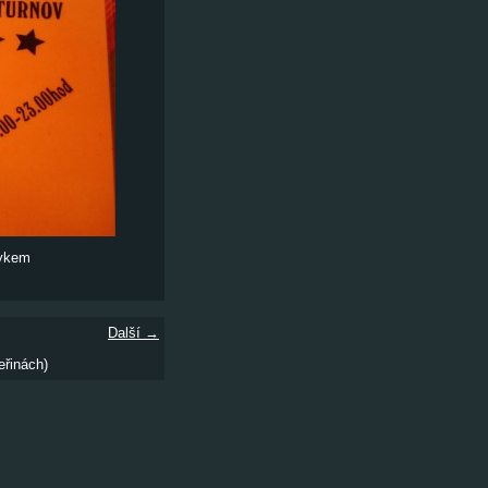
zykem
Další →
eřinách)