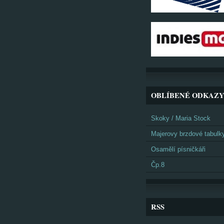
OBLÍBENÉ ODKAZ
Skoky / Maria Stock
Majerovy brzdové tabulk
Osamělí písničkáři
Čp.8
RSS