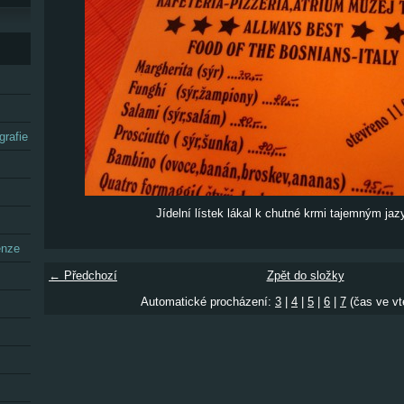
grafie
Jídelní lístek lákal k chutné krmi tajemným ja
enze
← Předchozí
Zpět do složky
Automatické procházení:
3
|
4
|
5
|
6
|
7
(čas ve vt