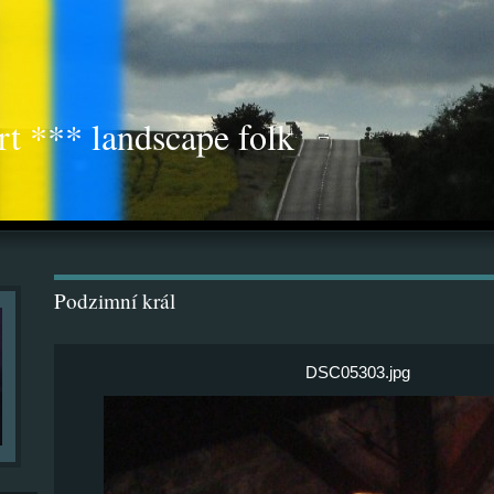
rt *** landscape folk
Podzimní král
DSC05303.jpg