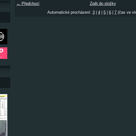
← Předchozí
Zpět do složky
Automatické procházení:
3
|
4
|
5
|
6
|
7
(čas ve vt