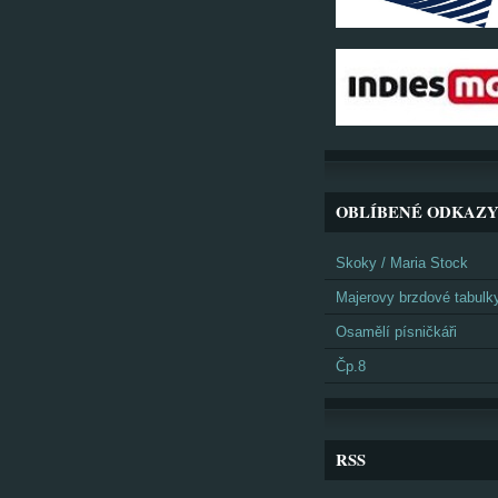
OBLÍBENÉ ODKAZ
Skoky / Maria Stock
Majerovy brzdové tabulk
Osamělí písničkáři
Čp.8
RSS