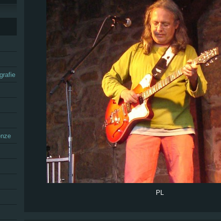
grafie
enze
PL