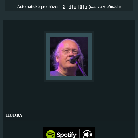
Automatické procházení:
3
|
4
|
5
|
6
|
7
(čas ve vteřinách)
HUDBA