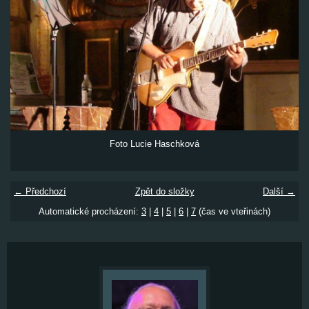
Foto Lucie Haschková
← Předchozí
Zpět do složky
Další →
Automatické procházení:
3
|
4
|
5
|
6
|
7
(čas ve vteřinách)