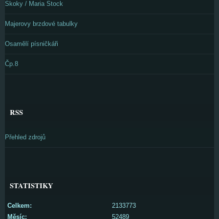
Skoky / Maria Stock
Majerovy brzdové tabulky
Osamělí písničkáři
Čp.8
RSS
Přehled zdrojů
STATISTIKY
Celkem:
2133773
Měsíc:
52489