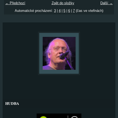
← Předchozí
Zpět do složky
Další →
Automatické procházení:
3
|
4
|
5
|
6
|
7
(čas ve vteřinách)
HUDBA