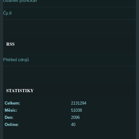
Osamělí písničkáři
Čp.8
RSS
Přehled zdrojů
STATISTIKY
Celkem:
2131294
Měsíc:
51038
Den:
2096
Online:
40