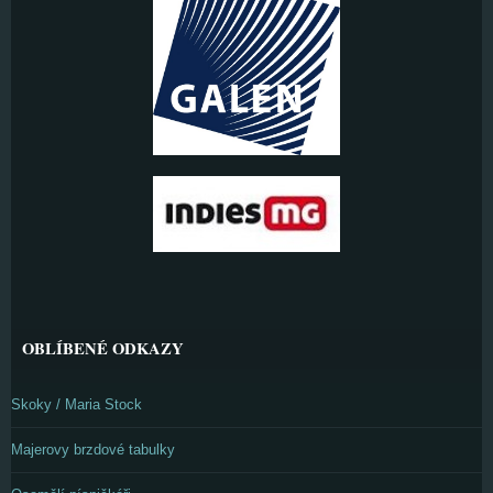
OBLÍBENÉ ODKAZY
Skoky / Maria Stock
Majerovy brzdové tabulky