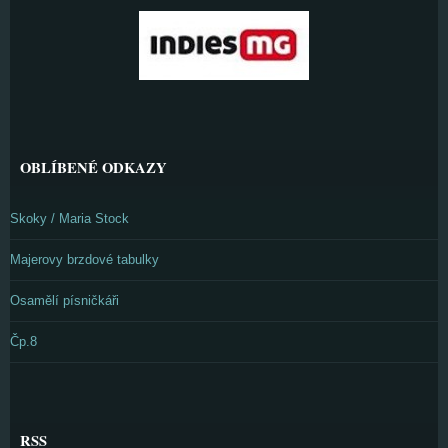
OBLÍBENÉ ODKAZY
Skoky / Maria Stock
Majerovy brzdové tabulky
Osamělí písničkáři
Čp.8
RSS