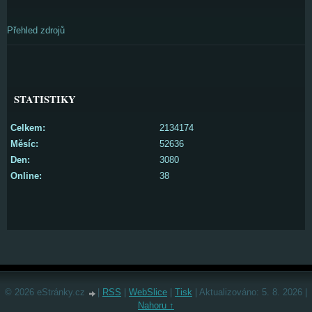
Přehled zdrojů
STATISTIKY
Celkem:
2134174
Měsíc:
52636
Den:
3080
Online:
38
© 2026 eStránky.cz
|
RSS
|
WebSlice
|
Tisk
|
Aktualizováno: 5. 8. 2026
|
Nahoru ↑