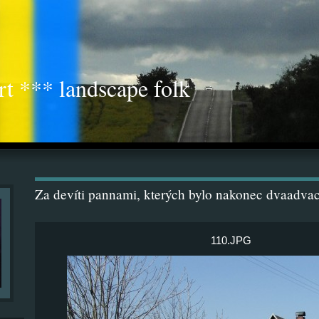
rt *** landscape folk
Za devíti pannami, kterých bylo nakonec dvaadvac
110.JPG