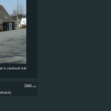
d si zachoval tvář.
Další →
eřinách)