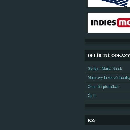
OBLÍBENÉ ODKAZ
Skoky / Maria Stock
Majerovy brzdové tabulk
Osamělí písničkáři
Čp.8
RSS