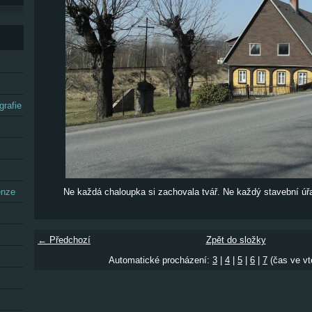
grafie
enze
Ne každá chaloupka si zachovala tvář. Ne každý stavební úřa
← Předchozí
Zpět do složky
Automatické procházení:
3
|
4
|
5
|
6
|
7
(čas ve vt