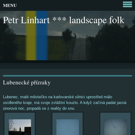
MENU
Petr Linhart *** landscape folk
Lubenecké přízraky
Lubenec, malé městečko na karlovarské silnici uprostřed málo
osídleného kraje, má svoje zvláštní kouzlo. A když začíná padat jasná
únorová noc, propadá se z reality do snu.