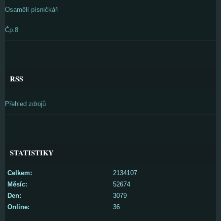
Osamělí písničkáři
Čp.8
RSS
Přehled zdrojů
STATISTIKY
Celkem:
2134107
Měsíc:
52674
Den:
3079
Online:
36