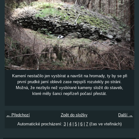
Kamení nestačilo jen vysbírat a navršit na hromady, ty by se při
první prudké jarní oblevě zase nejspíš rozutekly po stráni.
Možná, že nezbylo než vysbírané kameny složit do staveb,
které měly šanci nepřízeň počasí přestát.
← Předchozí
Zpět do složky
Další →
Automatické procházení:
3
|
4
|
5
|
6
|
7
(čas ve vteřinách)