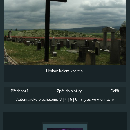
Hřbitov kolem kostela.
← Předchozí
Zpět do složky
Další →
Automatické procházení:
3
|
4
|
5
|
6
|
7
(čas ve vteřinách)