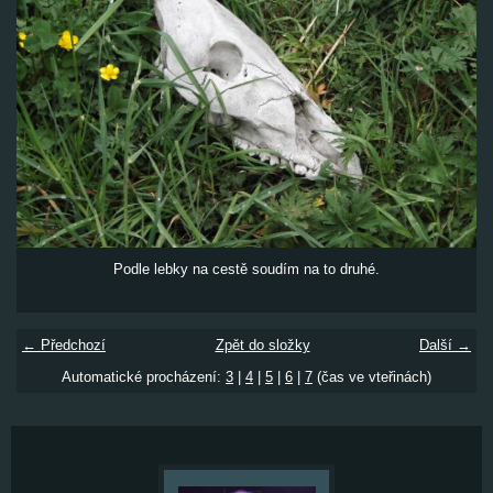
Podle lebky na cestě soudím na to druhé.
← Předchozí
Zpět do složky
Další →
Automatické procházení:
3
|
4
|
5
|
6
|
7
(čas ve vteřinách)