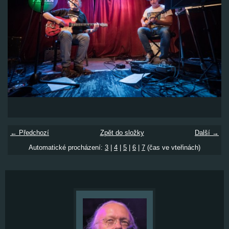
← Předchozí
Zpět do složky
Další →
Automatické procházení:
3
|
4
|
5
|
6
|
7
(čas ve vteřinách)