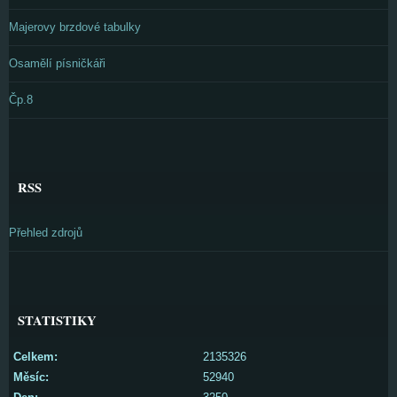
Majerovy brzdové tabulky
Osamělí písničkáři
Čp.8
RSS
Přehled zdrojů
STATISTIKY
Celkem:
2135326
Měsíc:
52940