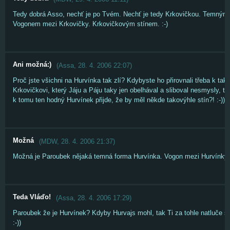
Tedy dobrá Asso, nechť je po Tvém. Nechť je tedy Krkovičkou. Temným
Vogonem mezi Krkovičky. Krkovičkovým stínem. :-)
Ani možná:)
(
Assa
,
28. 4. 2006
22:07
)
Proč jste všichni na Hurvínka tak zlí? Kdybyste ho přirovnali třeba k ta
Krkovičkovi, který Jáju a Páju taky jen obelhával a sliboval nesmysly, ta
k tomu ten hodný Hurvínek přijde, že by měl někde takovýhle stín?! :-))
Možná
(
MDW
,
28. 4. 2006
21:37
)
Možná je Paroubek nějaká temná forma Hurvínka. Vogon mezi Hurvínky. 
Teda Vláďo!
(
Assa
,
28. 4. 2006
17:29
)
Paroubek že je Hurvínek? Kdyby Hurvajs mohl, tak Ti za tohle natluče
:-))