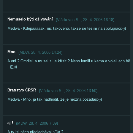
Nemuselo býti oživování
(
Vláďa von St.
,
28. 4. 2006
16:18
)
Medwa - Kdepaaaaak, nic takového, takže se těším na spolupráci:-))
Mno
(
MDW
,
28. 4. 2006
14:24
)
A oni ? Omdleli a musel si je křísit ? Nebo lomili rukama a volali ach bě
:-))))))
Bratrstvo ČRSR
(
Vláďa von St.
,
28. 4. 2006
13:50
)
Medwa - Mno, já tak nadhodil, že je možná požádáš:-))
aj !
(
MDW
,
28. 4. 2006
7:39
)
A ty jsi něco předjednával :-)))) ?