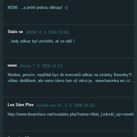
MDW: ...a ještě jednou děkuju! :-)
Stalo se
(
MDW
,
8. 5. 2006
15:00
)
...tedy odkaz byl umístěn, ať se daří !
www
(
Assa
,
7. 5. 2006
14:17
)
Medwo, prosím, nepřidal bys do koncertů odkaz na stránky Baronky?! Je
vůbec dodělané, ale samo támo tam už něco je.. www.baronka.wz.cz ..kuj
Les Sám Ples
(
Vláďa von St.
,
2. 5. 2006
18:15
)
http://www.dreamface.net/modules.php?name=Web_Links&l_op=viewlin