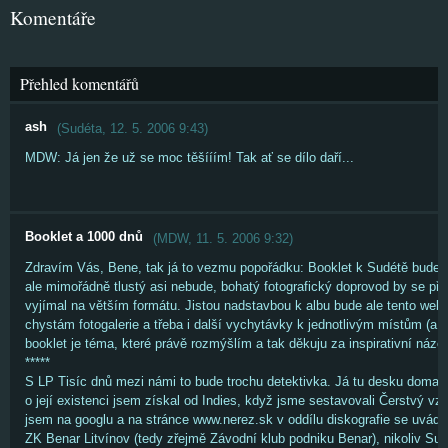
Komentáře
Přehled komentářů
ash
(
Sudéta
,
12. 5. 2006
9:43
)
MDW: Já jen že už se moc těšííím! Tak ať se dílo daří...
Booklet a 1000 dnů
(
MDW
,
11. 5. 2006
9:32
)
Zdravím Vás, Bene, tak já to vezmu popořádku: Booklet k Sudétě bude
ale mimořádně tlustý asi nebude, bohatý fotografický doprovod by se pře
vyjímal na větším formátu. Jistou nadstavbou k albu bude ale tento web,
chystám fotogalerie a třeba i další vychytávky k jednotlivým místům (a
booklet je téma, které právě rozmýšlím a tak děkuju za inspirativní názor
*****
S LP Tisíc dnů mezi námi to bude trochu detektivka. Já tu desku doma
o její existenci jsem získal od Indies, když jsme sestavovali Čerstvý vz
jsem na googlu a na stránce www.nerez.sk v oddílu diskografie se uvádí
ZK Benar Litvínov (tedy zřejmě Závodní klub podniku Benar), nikoliv Su