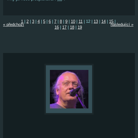
1
|
2
|
3
|
4
|
5
|
6
|
7
|
8
|
9
|
10
|
11
|
12
|
13
|
14
|
15
|
« předchozí
následující »
16
|
17
|
18
|
19