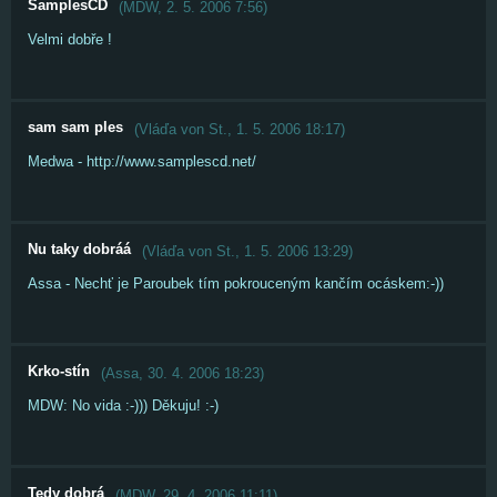
SamplesCD
(
MDW
,
2. 5. 2006
7:56
)
Velmi dobře !
sam sam ples
(
Vláďa von St.
,
1. 5. 2006
18:17
)
Medwa - http://www.samplescd.net/
Nu taky dobráá
(
Vláďa von St.
,
1. 5. 2006
13:29
)
Assa - Nechť je Paroubek tím pokrouceným kančím ocáskem:-))
Krko-stín
(
Assa
,
30. 4. 2006
18:23
)
MDW: No vida :-))) Děkuju! :-)
Tedy dobrá
(
MDW
,
29. 4. 2006
11:11
)