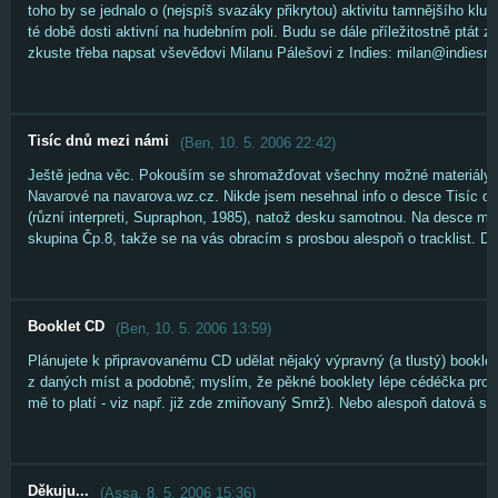
toho by se jednalo o (nejspíš svazáky přikrytou) aktivitu tamnějšího klub
té době dosti aktivní na hudebním poli. Budu se dále příležitostně ptát
zkuste třeba napsat vševědovi Milanu Pálešovi z Indies: milan@indiesre
Tisíc dnů mezi námi
(
Ben
,
10. 5. 2006
22:42
)
Ještě jedna věc. Pokouším se shromažďovat všechny možné materiály
Navarové na navarova.wz.cz. Nikde jsem nesehnal info o desce Tisíc d
(různí interpreti, Supraphon, 1985), natož desku samotnou. Na desce má
skupina Čp.8, takže se na vás obracím s prosbou alespoň o tracklist. D
Booklet CD
(
Ben
,
10. 5. 2006
13:59
)
Plánujete k připravovanému CD udělat nějaký výpravný (a tlustý) bookle
z daných míst a podobně; myslím, že pěkné booklety lépe cédéčka prodá
mě to platí - viz např. již zde zmiňovaný Smrž). Nebo alespoň datová st
Děkuju...
(
Assa
,
8. 5. 2006
15:36
)