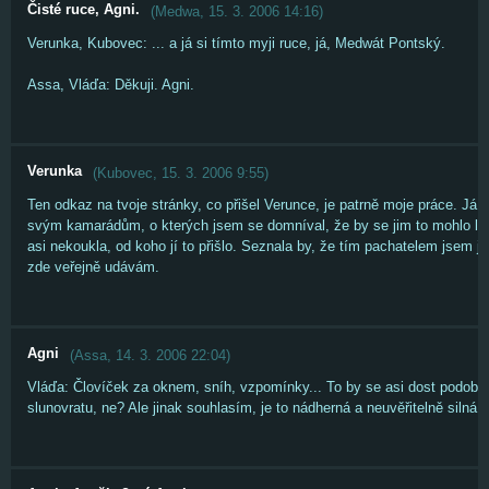
Čisté ruce, Agni.
(
Medwa
,
15. 3. 2006
14:16
)
Verunka, Kubovec: ... a já si tímto myji ruce, já, Medwát Pontský.
Assa, Vláďa: Děkuji. Agni.
Verunka
(
Kubovec
,
15. 3. 2006
9:55
)
Ten odkaz na tvoje stránky, co přišel Verunce, je patrně moje práce. Já j
svým kamarádům, o kterých jsem se domníval, že by se jim to mohlo líb
asi nekoukla, od koho jí to přišlo. Seznala by, že tím pachatelem jsem j
zde veřejně udávám.
Agni
(
Assa
,
14. 3. 2006
22:04
)
Vláďa: Človíček za oknem, sníh, vzpomínky... To by se asi dost podobal
slunovratu, ne? Ale jinak souhlasím, je to nádherná a neuvěřitelně silná p