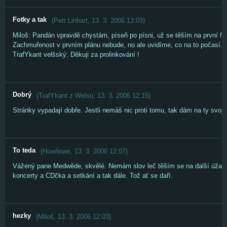
Fotky a tak
(
Petr Linhart
,
13. 3. 2006
13:03
)
Miloš: Pandán vpravdě chystám, píseň po písni, už se těším na první fot
Zachmuřenost v prvním plánu nebude, no ale uvidíme, co na to počasí... 
TrafYkant velšský: Děkuji za prolinkování !
Dobrý
(
TrafYkant z Welsu
,
13. 3. 2006
12:15
)
Stránky vypadají dobře. Jestli nemáš nic proti tomu, tak dám na ty svoje
To teda
(
Howňows
,
13. 3. 2006
12:07
)
Vážený pane Medwěde, skvělé. Nemám slov leč těším se na další úžas
koncerty a CDčka a setkání a tak dále. Tož ať se daří.
hezky
(
Miloš
,
13. 3. 2006
12:03
)