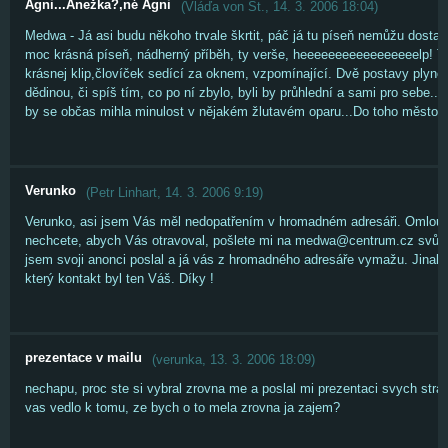
Agni...Anežka?,né Agni
(
Vláďa von St.
,
14. 3. 2006
18:04
)
Medwa - Já asi budu někoho trvale škrtit, páč já tu píseň nemůžu dostat z
moc krásná píseň, nádherný příběh, ty verše, heeeeeeeeeeeeeeeeelp! To
krásnej klip,človíček sedící za oknem, vzpomínající. Dvě postavy plyn
dědinou, či spíš tím, co po ní zbylo, byli by průhlední a sami pro sebe..
by se občas mihla minulost v nějakém žlutavém oparu...Do toho město 
Verunko
(
Petr Linhart
,
14. 3. 2006
9:19
)
Verunko, asi jsem Vás měl nedopatřením v hromadném adresáři. Omlou
nechcete, abych Vás otravoval, pošlete mi na medwa@centrum.cz svůj m
jsem svoji anonci poslal a já vás z hromadného adresáře vymažu. Jinak 
který kontakt byl ten Váš. Díky !
prezentace v mailu
(
verunka
,
13. 3. 2006
18:09
)
nechapu, proc ste si vybral zrovna me a poslal mi prezentaci svych stra
vas vedlo k tomu, ze bych o to mela zrovna ja zajem?