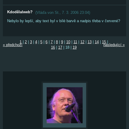
Kdodělalweb?
(
Vláďa von St.
,
7. 3. 2006
23:04
)
Nebylo by lepší, aby text byl v bílé barvě a nadpis třeba v červené?
1
|
2
|
3
|
4
|
5
|
6
|
7
|
8
|
9
|
10
|
11
|
12
|
13
|
14
|
15
|
« předchozí
následující »
16
|
17
|
18
|
19