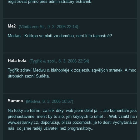
registrovat přímo přes administrátory estránek.
Me2
(
Vláďa von St.
,
9. 3. 2006
22:14
)
Medwa - Kolikpa se platí za doménu, není-li to tajnostné?
Hola hola
(
Tygřík & spol.
,
8. 3. 2006
22:54
)
Tygřík zdraví Medwu & blahopřeje k zozjezdu sqvělých stránek. A moc s
útrobách zazní Sudéta.
Summa
(
Medwa
,
8. 3. 2006
10:57
)
Na fotky se těším, za link díky, web jsem dělal já ... ale komentáře jso
přednastavené, měnit by to šlo, jen kdybych to uměl ... Web vznikl na s
www.estranky.cz, doporučuju bližší pozornosti, je to dosti vychytaná zále
nás, co jsme raději uživateli než programátory...