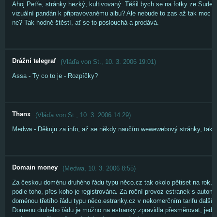
Ahoj Petře, stránky hezký, kultivovaný. Těšil bych se na fotky ze Sudet 
vizuální pandán k připravovanému albu? Ale nebude to zas až tak moc 
ne? Tak hodně štěstí, ať se to poslouchá a prodává.
Drážní telegraf
(
Vláďa von St.
,
10. 3. 2006
19:01
)
Assa - Ty co to je - Rozpíčky?
Thanx
(
Vláďa von St.
,
10. 3. 2006
14:29
)
Medwa - Děkuju za info, až se někdy naučím wewewebový stránky, tak b
Domain money
(
Medwa
,
10. 3. 2006
8:55
)
Za českou doménu druhého řádu typu něco.cz tak okolo pětiset na rok, 
podle toho, přes koho je registrována. Za roční provoz estranek s automa
doménou třetího řádu typu něco.estranky.cz v nekomerčním tarifu další pě
Domenu druhého řádu je možno na estranky zpravidla přesměrovat, jedno