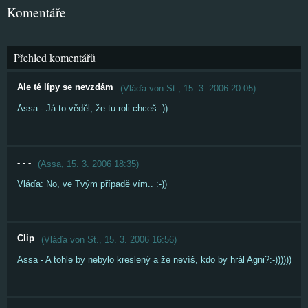
Komentáře
Přehled komentářů
Ale té lípy se nevzdám
(
Vláďa von St.
,
15. 3. 2006
20:05
)
Assa - Já to věděl, že tu roli chceš:-))
- - -
(
Assa
,
15. 3. 2006
18:35
)
Vláďa: No, ve Tvým případě vím.. :-))
Clip
(
Vláďa von St.
,
15. 3. 2006
16:56
)
Assa - A tohle by nebylo kreslený a že nevíš, kdo by hrál Agni?:-))))))