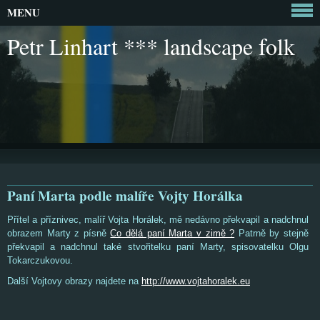
MENU
Petr Linhart *** landscape folk
Paní Marta podle malíře Vojty Horálka
Přítel a příznivec, malíř Vojta Horálek, mě nedávno překvapil a nadchnul
obrazem Marty z písně
Co dělá paní Marta v zimě ?
Patrně by stejně
překvapil a nadchnul také stvořitelku paní Marty, spisovatelku Olgu
Tokarczukovou.
Další Vojtovy obrazy najdete na
http://www.vojtahoralek.eu