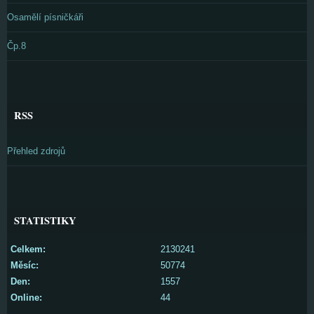
Osamělí písničkáři
Čp.8
RSS
Přehled zdrojů
STATISTIKY
Celkem:
2130241
Měsíc:
50774
Den:
1557
Online:
44