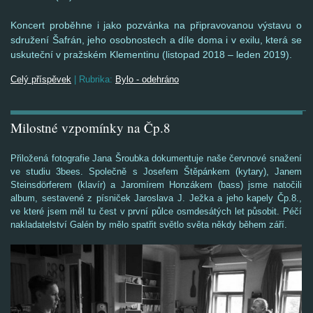
Koncert proběhne i jako pozvánka na připravovanou výstavu o
sdružení Šafrán, jeho osobnostech a díle doma i v exilu, která se
uskuteční v pražském Klementinu (listopad 2018 – leden 2019).
Celý příspěvek
|
Rubrika:
Bylo - odehráno
Milostné vzpomínky na Čp.8
Přiložená fotografie Jana Šroubka dokumentuje naše červnové snažení
ve studiu 3bees. Společně s Josefem Štěpánkem (kytary), Janem
Steinsdörferem (klavír) a Jaromírem Honzákem (bass) jsme natočili
album, sestavené z písniček Jaroslava J. Ježka a jeho kapely Čp.8.,
ve které jsem měl tu čest v první půlce osm
desátých let působit. Péčí
nakladatelství Galén by
mělo spatřit světlo světa někdy během září.