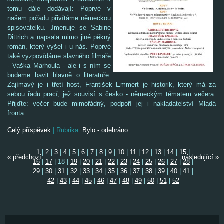
tomu dále dodávají:
P
oprvé v
našem pořadu přivítáme německou
spisovatelku. Jmenuje se Sabine
Dittrich a napsala mimo jiné pěkný
román, který vyšel i u nás. Poprvé
také vyzpovídáme slavného filmaře
- Vaška Marhoula - ale i s ním se
budeme bavit hlavně o literatuře.
Zajímavý je i třetí host, František Emmert je historik, který má za
sebou řadu prací, jež souvisí s česko - něme
ckým tématem večera.
Přijďte: večer bude mimořádný, podpoří jej i nakladatelství Mladá
fronta.
Celý příspěvek
|
Rubrika:
Bylo - odehráno
1
|
2
|
3
|
4
|
5
|
6
|
7
|
8
|
9
|
10
|
11
|
12
|
13
|
14
|
15
|
« předchozí
následující »
16
|
17
|
18
|
19
|
20
|
21
|
22
|
23
|
24
|
25
|
26
|
27
|
28
|
29
|
30
|
31
|
32
|
33
|
34
|
35
|
36
|
37
|
38
|
39
|
40
|
41
|
42
|
43
|
44
|
45
|
46
|
47
|
48
|
49
|
50
|
51
|
52