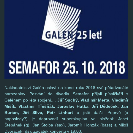
Nakladatelství Galén oslaví na konci roku 2018 své pětadvacáté
narozeniny. Pozvání do divadla Semafor přijali písničkáři s
Galénem po léta spojení....
Jiří Suchý, Vladimír Merta, Vladimír
Mišík, Vlastimil Třešňák, Jaroslav Hutka, Jiří Dědeček, Jan
Burian, Jiří Slíva, Petr Linhart
a jistě další. Poprvé (a
naposledy?) je doprovodí superskupina ve složení: Josef
Štěpánek (g), Jan Štolba (sax), Jaromír Honzák (bass) a Miloš
Dvořáček (ds). Začátek koncertu v 19:00.