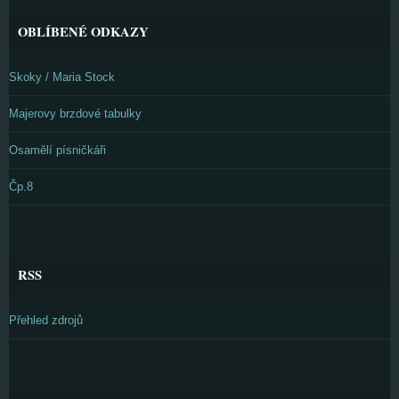
OBLÍBENÉ ODKAZY
Skoky / Maria Stock
Majerovy brzdové tabulky
Osamělí písničkáři
Čp.8
RSS
Přehled zdrojů