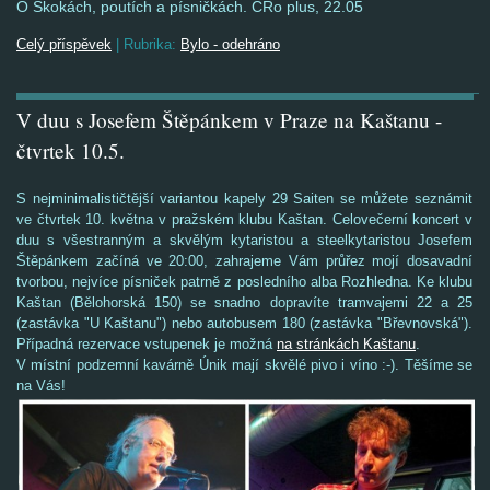
O Skokách, poutích a písničkách. ČRo plus, 22.05
Celý příspěvek
|
Rubrika:
Bylo - odehráno
V duu s Josefem Štěpánkem v Praze na Kaštanu -
čtvrtek 10.5.
S nejminimalističtější variantou kapely 29 Saiten se můžete seznámit
ve čtvrtek 10. května v pražském klubu Kaštan. Celovečerní koncert v
duu s všestranným a skvělým kytaristou a steelkytaristou Josefem
Štěpánkem začíná ve 20:00, zahrajeme Vám průřez mojí dosavadní
tvorbou, nejvíce písniček patrně z posledního alba Rozhledna. Ke klubu
Kaštan (Bělohorská 150) se snadno dopravíte tramvajemi 22 a 25
(zastávka "U Kaštanu") nebo autobusem 180 (zastávka "Břevnovská").
Případná rezervace vstupenek je možná
na stránkách Kaštanu
.
V místní podzemní kavárně Únik mají skvělé pivo i víno :-). Těšíme se
na Vás!