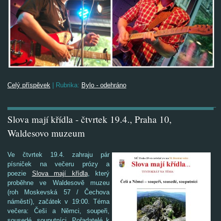
Celý příspěvek
|
Rubrika:
Bylo - odehráno
Slova mají křídla - čtvrtek 19.4., Praha 10,
Waldesovo muzeum
Ve čtvrtek 19.4. zahraju pár
písniček na večeru prózy a
poezie
Slova mají křídla
, který
proběhne ve Waldesově muzeu
(roh Moskevská 57 / Čechova
náměstí), začátek v 19:00. Téma
večera: Češi a Němci, soupeři,
sousedé, souputníci. Pořadatelé k