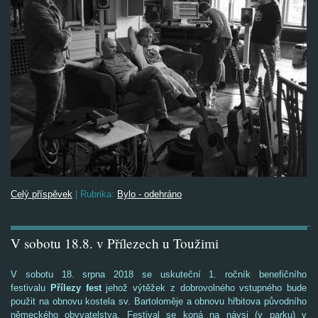
Celý příspěvek
|
Rubrika:
Bylo - odehráno
V sobotu 18.8. v Přílezech u Toužimi
V sobotu 18. srpna 2018 se uskuteční 1. ročník benefičního
festivalu
Přílezy fest
jehož výtěžek z dobrovolného vstupného bude
použit na obnovu kostela sv. Bartoloměje a obnovu hřbitova původního
německého obyvatelstva. Festival se koná na návsi (v parku) v