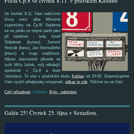
Pocta Čp.8 ve čtvrtek 8.11. v pražském Kaštanu
Ve čtvrtek 8.11. Vám nabízíme
živou verzi alba Milostné
vzpomínky na Čp.8! Sejdeme
se na pódiu ve stejné partě jako
při natáčení - tedy Josef
Štěpánek (kytara), Jaromír
Honzák (bass), Jan Steinsdörfer
(klavír) & moje maličkost.
Album slavnostně přivede na
svět Míťa Ježek, můj někdejší
spoluhráč v Čp.8 a bratr
Jaroslava. To vše v pražském klubu
Kaštan
od 20:00. Doporučujeme
Vám využít předprodej vstupenek,
odkaz je zde
. Těšíme se na Vás!
Celý příspěvek
|
Rubrika:
Bylo - odehráno
Galén 25! Čtvrtek 25. října v Semaforu.