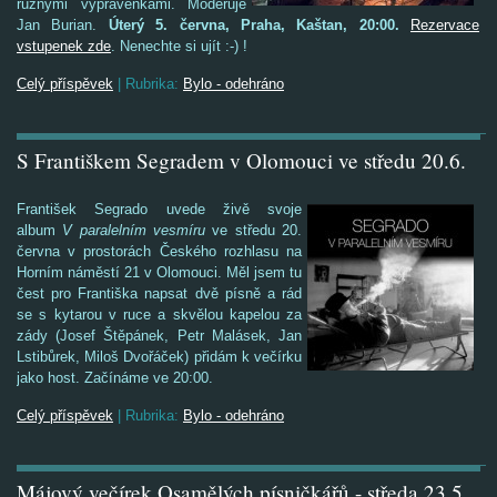
různými vyprávěnkami. Moderuje
Jan Burian.
Úterý 5. června, Praha, Kaštan, 20:00.
Rezervace
vstupenek zde
. Nenechte si ujít :-) !
Celý příspěvek
|
Rubrika:
Bylo - odehráno
S Františkem Segradem v Olomouci ve středu 20.6.
František Segrado uvede živě svoje
album
V paralelním vesmíru
ve středu 20.
června
v prostorách Českého rozhlasu na
Horním náměstí 21 v Olomouci.
Měl jsem tu
čest pro Františka napsat dvě písně a rád
se s k
ytarou v ruce a skvělou kapelou za
zády (Josef Štěpánek, Petr Malásek, Jan
Lstibůrek, Miloš Dvořáček) přidám k večírku
jako host
. Začínáme ve 20:0
0.
Celý příspěvek
|
Rubrika:
Bylo - odehráno
Májový večírek Osamělých písničkářů - středa 23.5.