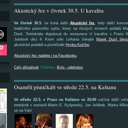
Akustický řez v čtvrtek 30.5. U kavalíra
Ve čtvrtek 30.5.
se koná další
Akustický řez
, tedy další koncer
tradičního putovního cyklu, který na různých místech pořádá Ma
Dusil. Tentokráte doputoval do restaurace U kavalíra v Praze 9
Jandově ulici 4. Krom sólo Linharta čekejte
Marek Dusil blen
akustické podobě a písničkáře
Hynka Kočího
.
Akustický řez najdete i na Facebooku
.
Celý příspěvek
|
Rubrika:
Bylo - odehráno
Osamělí písničkáři ve středu 22.5. na Kaštanu
Ve středu 22.5. v Praze na Kaštanu ve 20:00
začíná další veče
tentokrát v sestavě Martin E. Kyšperský, Jan Jeřábek, Marka Míko
se na Vás!