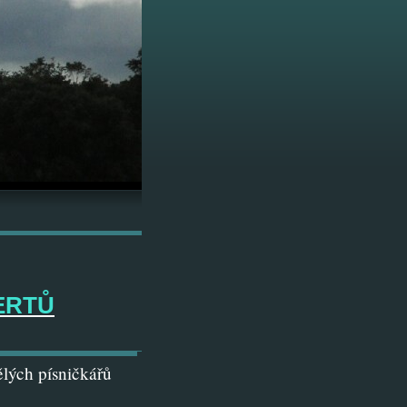
ERTŮ
ělých písničkářů