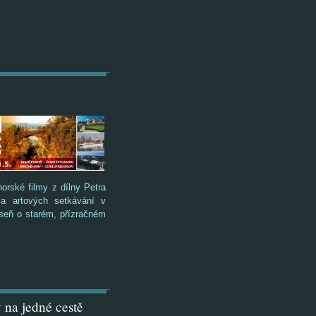
orské filmy z dílny Petra
 a artových setkávání v
seň o starém, přízračném
 na jedné cestě