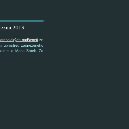
řezna 2013
 archaických nadšenců
ze
si uprostřed zasněženého
kostel a Maria Stock. Za