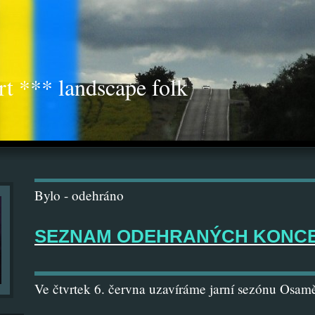
rt *** landscape folk
Bylo - odehráno
SEZNAM ODEHRANÝCH KONC
Ve čtvrtek 6. června uzavíráme jarní sezónu Osam