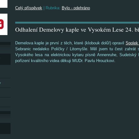
Celý příspěvek
|
Rubrika:
Bylo - odehráno
Odhalení Demelovy kaple ve Vysokém Lese 24. b
Demelova kaple je první z těch, které (klobouk dolů!) opravil
Spolek
Sebranic nedaleko Poličky / Litomyšle. Měl jsem tu čest zahrát 
Vysokého lesa na elektrickou kytaru písně Annenruhe, Sudetský 
Y
pořízení kvalitního videa děkuji MUDr. Pavlu Hrouzkovi.
y