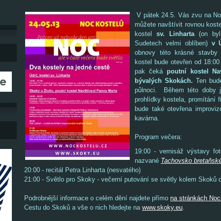
V pátek 24.5. Vás zvu na Noc
můžete navštívit rovnou koste
kostel
sv. Linharta
(on by
Sudetech velmi oblíben)
v 
obnovy této krásné stavby 
kostel bude otevřen od 18:00
pak čeká
poutní kostel Na
bývalých Skokách.
Ten bud
půlnoci. Během této doby 
prohlídky kostela, promítání 
bude také otevřena improviz
kavárna.
Program večera:
19:00 - vernisáž výstavy fot
nazvané
Tachovsko bretaňsk
20:00 - recitál Petra Linharta (nesvatého)
21:00 - Světlo pro Skoky - večerní putování se světly kolem Skoků 
Podrobnější informace o celém dění najdete přímo
na stránkách Noci
Cestu do Skoků a vše o nich hledejte na
www.skoky.eu
.