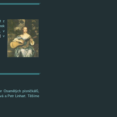
t z
rek
, v
d
v
r Osamělých písničkářů,
vá a Petr Linhart. Těšíme