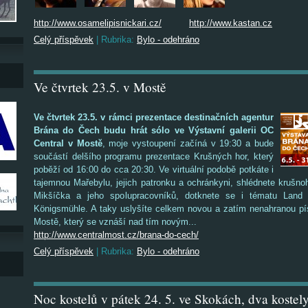
http://www.osamelipisnickari.cz/
http://www.kastan.cz
Celý příspěvek
|
Rubrika:
Bylo - odehráno
Ve čtvrtek 23.5. v Mostě
Ve čtvrtek 23.5. v rámci prezentace destinačních agentur
Brána do Čech budu hrát sólo ve Výstavní galerii OC
Central v Mostě
, moje vystoupení začíná v 19:30 a bude
součástí delšího programu prezentace Krušných hor, který
poběží od 16:00 do cca 20:30. Ve virtuální podobě potkáte i
tajemnou Mařebylu, jejich patronku a ochránkyni, shlédnete krušnoh
Mikšíčka a jeho spolupracovníků, dotknete se i tématu Land
Königsmühle. A taky uslyšíte celkem novou a zatím nenahranou pí
Mostě, který se vznáší nad tím novým...
http://www.centralmost.cz/brana-do-cech/
Celý příspěvek
|
Rubrika:
Bylo - odehráno
Noc kostelů v pátek 24. 5. ve Skokách, dva kostely