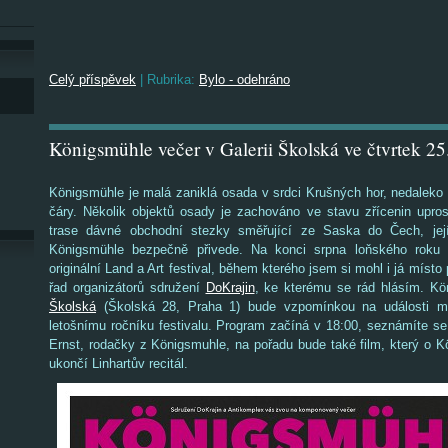
Celý příspěvek
|
Rubrika:
Bylo - odehráno
Königsmühle večer v Galerii Školská ve čtvrtek 25
Königsmühle je malá zaniklá osada v srdci Krušných hor, nedaleko 
čáry. Několik objektů osady je zachováno ve stavu zřícenin upro
trase dávné obchodní stezky směřující ze Saska do Čech, je
Königsmühle bezpečně přivede. Na konci srpna loňského roku z
originální Land a Art festival, během kterého jsem si mohl i já místo
řad organizátorů sdružení
DoKrajin
, ke kterému se rád hlásím. K
Školská
(Školská 28, Praha 1) bude vzpomínkou na události m
letošnímu ročníku festivalu. Program začíná v 18:00, seznámíte s
Ernst, rodačky z Königsmuhle, na pořadu bude také film, který o K
ukončí Linhartův recitál.