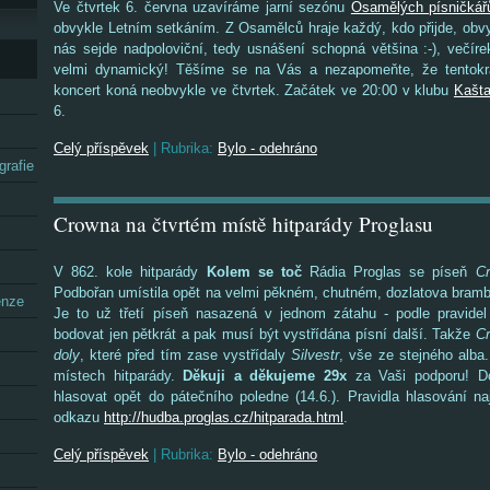
Ve čtvrtek 6. června uzavíráme jarní sezónu
Osamělých písničkář
obvykle Letním setkáním. Z Osamělců hraje každý, kdo přijde, obv
nás sejde nadpoloviční, tedy usnášení schopná většina :-), večír
velmi dynamický! Těšíme se na Vás a nezapomeňte, že tentokr
koncert koná neobvykle ve čtvrtek. Začátek ve 20:00 v klubu
Kašt
6.
Celý příspěvek
|
Rubrika:
Bylo - odehráno
grafie
Crowna na čtvrtém místě hitparády Proglasu
V 862. kole hitparády
Kolem se toč
Rádia Proglas se píseň
C
Podbořan umístila opět na velmi pěkném, chutném, dozlatova bramb
enze
Je to už třetí píseň nasazená v jednom zátahu - podle pravide
bodovat jen pětkrát a pak musí být vystřídána písní další. Takže
C
doly
, které před tím zase vystřídaly
Silvestr
, vše ze stejného alba
místech hitparády.
Děkuji a děkujeme 29x
za Vaši podporu! D
hlasovat opět do pátečního poledne (14.6.). Pravidla hlasování n
odkazu
http://hudba.proglas.cz/hitparada.html
.
Celý příspěvek
|
Rubrika:
Bylo - odehráno