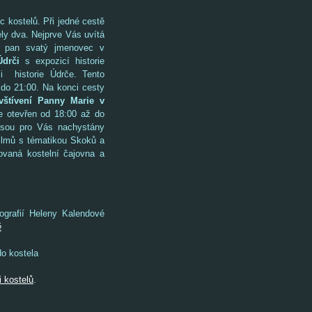
 kostelů. Při jedné cestě
ly dva. Nejprve Vás uvítá
l pan svatý jmenovec v
Údrči
s expozicí historie
i historie Údrče. Tento
 do 21:00. Na konci cesty
vštívení Panny Marie v
e otevřen od 18:00 až do
jsou pro Vás nachystány
filmů s tématikou Skoků a
ovaná kostelní čajovna a
ografií Heleny Kalendové
é
do kostela
 kostelů
.