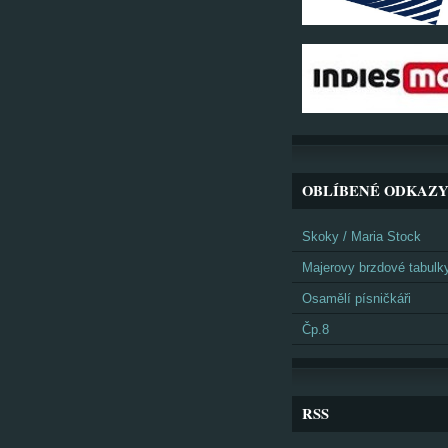
OBLÍBENÉ ODKAZ
Skoky / Maria Stock
Majerovy brzdové tabulk
Osamělí písničkáři
Čp.8
RSS