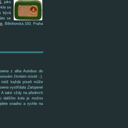
ů
, jako
ykle se
ek bývá
áte se
an
, Bělohorská 150, Praha
rowna
z alba Autobus do
orovém čtvrtém místě :-).
l totiž každá píseň může
rowna
vystřídala
Zatopené
. A také vždy na předních
o dalšího kola je možno
ajdete snadno a rychle na