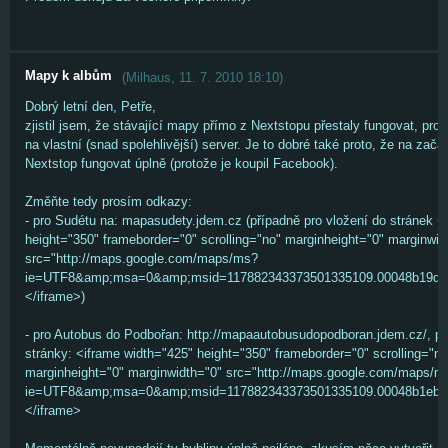
Mapy k albům
(
Milhaus
,
11. 7. 2010
18:10
)
Dobrý letní den, Petře,
zjistil jsem, že stávající mapy přímo z Nextstopu přestaly fungovat, prot
na vlastní (snad spolehlivější) server. Je to dobré také proto, že na začá
Nextstop fungovat úplně (protože je koupil Facebook).
Změňte tedy prosím odkazy:
- pro Sudétu na: mapasudety.jdem.cz (případně pro vložení do stránek <
height="350" frameborder="0" scrolling="no" marginheight="0" marginwid
src="http://maps.google.com/maps/ms?
ie=UTF8&amp;msa=0&amp;msid=117882343373501335109.00048b19da4d
</iframe>)
- pro Autobus do Podbořan: http://mapaautobusudopodboran.jdem.cz/, př
stránky: <iframe width="425" height="350" frameborder="0" scrolling="no
marginheight="0" marginwidth="0" src="http://maps.google.com/maps/m
ie=UTF8&amp;msa=0&amp;msid=117882343373501335109.00048b1eb6b
</iframe>