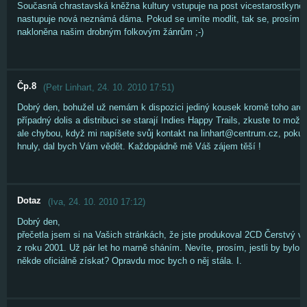
Současná chrastavská kněžna kultury vstupuje na post vicestarostkyně a
nastupuje nová neznámá dáma. Pokud se umíte modlit, tak se, prosím, 
nakloněna našim drobným folkovým žánrům ;-)
Čp.8
(
Petr Linhart
,
24. 10. 2010
17:51
)
Dobrý den, bohužel už nemám k dispozici jediný kousek kromě toho arch
případný dolis a distribuci se starají Indies Happy Trails, zkuste to mož
ale chybou, když mi napíšete svůj kontakt na linhart@centrum.cz, pokud
hnuly, dal bych Vám vědět. Každopádně mě Váš zájem těší !
Dotaz
(
Iva
,
24. 10. 2010
17:12
)
Dobrý den,
přečetla jsem si na Vašich stránkách, že jste produkoval 2CD Čerstvý v
z roku 2001. Už pár let ho marně sháním. Nevíte, prosím, jestli by bylo 
někde oficiálně získat? Opravdu moc bych o něj stála. I.