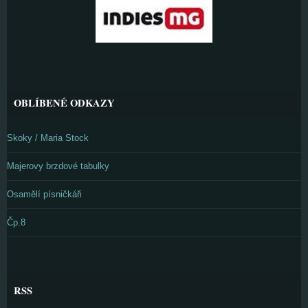
OBLÍBENÉ ODKAZY
Skoky / Maria Stock
Majerovy brzdové tabulky
Osamělí písničkáři
Čp.8
RSS