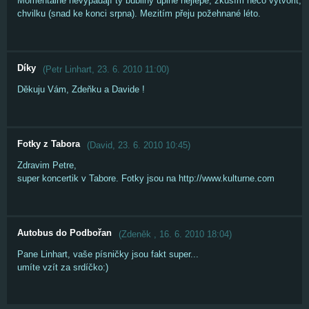
Momentálně nevypadají ty bubliny úplně nejlépe, zkusím něco vytvořit, a
chvilku (snad ke konci srpna). Mezitím přeju požehnané léto.
Díky
(
Petr Linhart
,
23. 6. 2010
11:00
)
Děkuju Vám, Zdeňku a Davide !
Fotky z Tabora
(
David
,
23. 6. 2010
10:45
)
Zdravim Petre,
super koncertik v Tabore. Fotky jsou na http://www.kulturne.com
Autobus do Podbořan
(
Zdeněk
,
16. 6. 2010
18:04
)
Pane Linhart, vaše písničky jsou fakt super...
umíte vzít za srdíčko:)