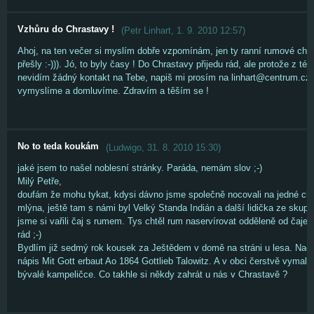
Vzhůru do Chrastavy !
(
Petr Linhart
,
1. 9. 2010
12:57
)
Ahoj, na ten večer si myslím dobře vzpomínám, jen ty ranní rumové cho
přešly :-))). Jó, to byly časy ! Do Chrastavy přijedu rád, ale protože z té
nevidím žádný kontakt na Tebe, napiš mi prosím na linhart@centrum.cz a
vymyslíme a domluvíme. Zdravím a těším se !
No to teda koukám
(
Ludwigo
,
31. 8. 2010
15:30
)
jaké jsem to našel noblesní stránky. Paráda, nemám slov ;-)
Milý Petře,
doufám že mohu tykat, kdysi dávno jsme společně nocovali na jedné ch
mlýna, ještě tam s námi byl Velký Standa Indián a další lidička ze skupi
jsme si vařili čaj s rumem. Tys chtěl rum naservírovat odděleně od čaje,
rád ;-)
Bydlím již sedmý rok kousek za Ještědem v domě na stráni u lesa. N
nápis Mit Gott erbaut Ao 1864 Gottlieb Talowitz. A v obci čerstvě vymal
bývalé kampeličce. Co takhle si někdy zahrát u nás v Chrastavě ?