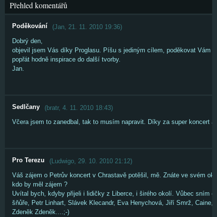
Přehled komentářů
Poděkování
(
Jan
,
21. 11. 2010
19:36
)
Dobrý den,
objevil jsem Vás díky Proglasu. Píšu s jediným cílem, poděkovat Vám za
popřát hodně inspirace do další tvorby.
Jan.
Sedlčany
(
bratr
,
4. 11. 2010
18:43
)
Včera jsem to zanedbal, tak to musím napravit. Díky za super koncert a
Pro Terezu
(
Ludwigo
,
29. 10. 2010
21:12
)
Váš zájem o Petrův koncert v Chrastavě potěšil, mě. Znáte ve svém oko
kdo by měl zájem ?
Uvítal bych, kdyby přijeli i lidičky z Liberce, i širého okolí. Vůbec sním o
šňůře, Petr Linhart, Slávek Klecandr, Eva Henychová, Jiří Smrž, Caine
Zdeněk Zdeněk....;-)