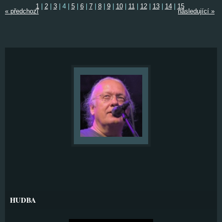
1
|
2
|
3
|
4
|
5
|
6
|
7
|
8
|
9
|
10
|
11
|
12
|
13
|
14
|
15
« předchozí
následující »
HUDBA