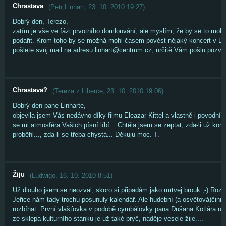
Chrastava
(
Petr Linhart
,
23. 10. 2010
19:27
)
Dobrý den, Terezo,
zatím je vše ve fázi prvotního domlouvání, ale myslím, že by se to mohlo
podařit. Krom toho by se možná mohl časem povést nějaký koncert v Lib
pošlete svůj mail na adresu linhart@centrum.cz, určitě Vám pošlu pozvá
Chrastava?
(
Tereza z Liberce
,
23. 10. 2010
19:06
)
Dobrý den pane Linharte,
objevila jsem Vás nedávno díky filmu Eleazar Kittel a vlastně i povodním
se mi atmosféra Vašich písní líbí... Chtěla jsem se zeptat, zda-li už kon
proběhl..., zda-li se třeba chystá... Děkuju moc. T.
Žiju
(
Ludwigo
,
16. 10. 2010
8:51
)
Už dlouho jsem se neozval, skoro si připadám jako mrtvej brouk ;-) Roz
Jeřice nám tady trochu posunuly kalendář. Ale hudební (a osvětová)činn
rozbíhat. První vlašťovka v podobě cymbálovky pana Dušana Kotlára už 
ze sklepa kulturního stánku je už také pryč, naděje vesele žije....