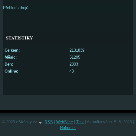
Přehled zdrojů
STATISTIKY
Celkem:
2131839
Měsíc:
51205
Den:
2303
Online:
43
© 2026 eStránky.cz
|
RSS
|
WebSlice
|
Tisk
|
Aktualizováno: 5. 8. 2026
|
Nahoru ↑