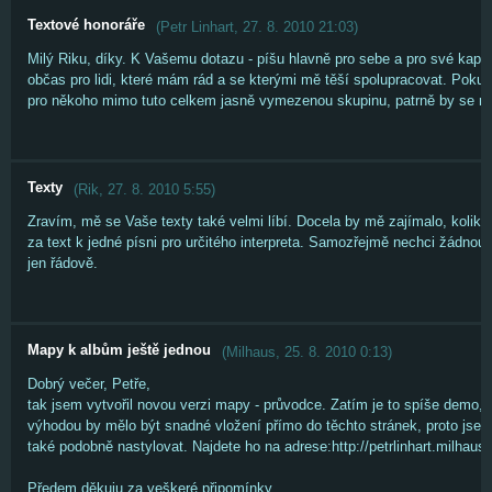
Textové honoráře
(
Petr Linhart
,
27. 8. 2010
21:03
)
Milý Riku, díky. K Vašemu dotazu - píšu hlavně pro sebe a pro své kape
občas pro lidi, které mám rád a se kterými mě těší spolupracovat. Pokud
pro někoho mimo tuto celkem jasně vymezenou skupinu, patrně by se nedop
Texty
(
Rik
,
27. 8. 2010
5:55
)
Zravím, mě se Vaše texty také velmi líbí. Docela by mě zajímalo, kolik je
za text k jedné písni pro určitého interpreta. Samozřejmě nechci žádnou 
jen řádově.
Mapy k albům ještě jednou
(
Milhaus
,
25. 8. 2010
0:13
)
Dobrý večer, Petře,
tak jsem vytvořil novou verzi mapy - průvodce. Zatím je to spíše demo, 
výhodou by mělo být snadné vložení přímo do těchto stránek, proto jsem
také podobně nastylovat. Najdete ho na adrese:http://petrlinhart.milhaus.
Předem děkuju za veškeré připomínky.