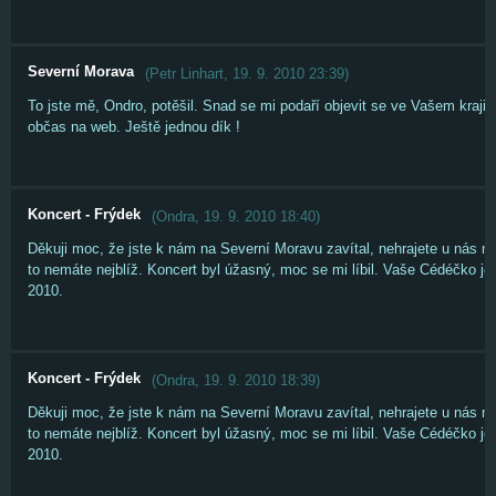
Severní Morava
(
Petr Linhart
,
19. 9. 2010
23:39
)
To jste mě, Ondro, potěšil. Snad se mi podaří objevit se ve Vašem kraji 
občas na web. Ještě jednou dík !
Koncert - Frýdek
(
Ondra
,
19. 9. 2010
18:40
)
Děkuji moc, že jste k nám na Severní Moravu zavítal, nehrajete u nás m
to nemáte nejblíž. Koncert byl úžasný, moc se mi líbil. Vaše Cédéčko 
2010.
Koncert - Frýdek
(
Ondra
,
19. 9. 2010
18:39
)
Děkuji moc, že jste k nám na Severní Moravu zavítal, nehrajete u nás m
to nemáte nejblíž. Koncert byl úžasný, moc se mi líbil. Vaše Cédéčko 
2010.