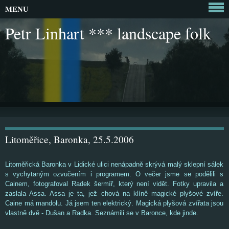
MENU
Petr Linhart *** landscape folk
Litoměřice, Baronka, 25.5.2006
Litoměřická Baronka v Lidické ulici nenápadně skrývá malý sklepní sálek
s vychytaným ozvučením i programem. O večer jsme se podělili s
Cainem, fotografoval Radek šermíř, který není vidět. Fotky upravila a
zaslala Assa. Assa je ta, jež chová na klíně magické plyšové zvíře.
Caine má mandolu. Já jsem ten elektrický. Magická plyšová zvířata jsou
vlastně dvě - Dušan a Radka. Seznámili se v Baronce, kde jinde.